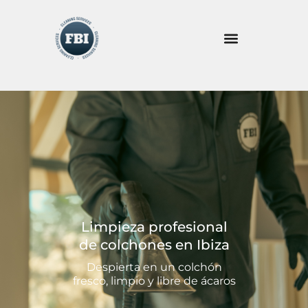
Ir
al
contenido
Limpieza profesional
de colchones en Ibiza
Despierta en un colchón
fresco, limpio y libre de ácaros