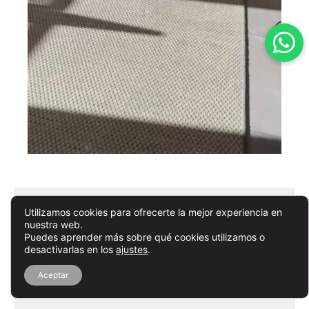
Utilizamos cookies para ofrecerte la mejor experiencia en
nuestra web.
Puedes aprender más sobre qué cookies utilizamos o
¿Por qué limpiar tus alfombras
desactivarlas en los
ajustes
.
con nosotros?
Aceptar